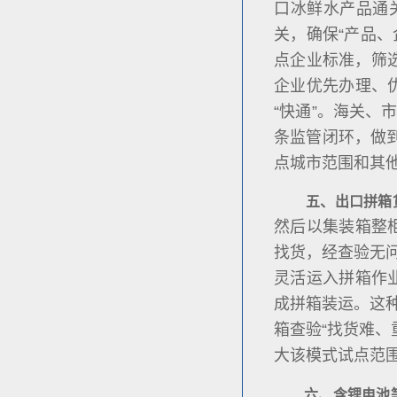
口冰鲜水产品通
关，确保“产品、
点企业标准，筛选
企业优先办理、
“快通”。海关、
条监管闭环，做到
点城市范围和其
五、出口拼箱
然后以集装箱整
找货，经查验无
灵活运入拼箱作
成拼箱装运。这
箱查验“找货难
大该模式试点范
六、含锂电池