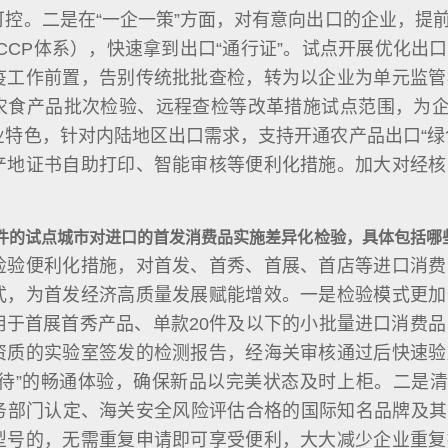
可控。二是在“一企一策”方面，对有意向出口的企业，提
CCP体系），快速拿到出口“通行证”。试点开展优化
疫工作前置，告别传统批批查检，转为以企业为单元监管
农食产品批次检验、远程查检等改革措施试点范围，为企
业特色，针对内陆地区出口需求，支持开通农产品出口“绿
产地证书自助打印、智能审核等便利化措施。加大对经核
件的试点城市对进口的首发消费品实施差异化检验，具体包括哪
检验便利化措施，对首发、首秀、首展、首店等进口消费
式，为首发经济高质量发展赋能增效。一是检验模式更加
用于首展首秀产品、单款20件及以下的小批量进口消费品
资质的实验室签发的检测报告，经海关审核通过后快速验
等待”的畅通体验，确保新品以完美状态及时上柜。二是清
部门认定、海关安全风险评估合格的国际知名品牌及其首
型号的，无需重复申请即可享受便利，大大减少企业重复