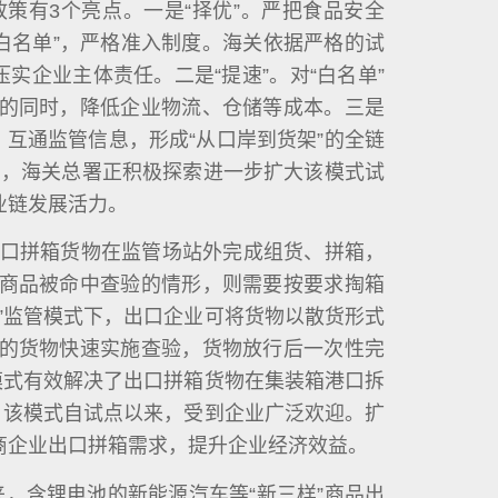
策有3个亮点。一是“择优”。严把食品安全
“白名单”，严格准入制度。海关依据严格的试
实企业主体责任。二是“提速”。对“白名单”
的同时，降低企业物流、仓储等成本。三是
，互通监管信息，形成“从口岸到货架”的全链
况下，海关总署正积极探索进一步扩大该模式试
业链发展活力。
口拼箱货物在监管场站外完成组货、拼箱，
商品被命中查验的情形，则需要按要求掏箱
”监管模式下，出口企业可将货物以散货形式
的货物快速实施查验，货物放行后一次性完
模式有效解决了出口拼箱货物在集装箱港口拆
。该模式自试点以来，受到企业广泛欢迎。扩
商企业出口拼箱需求，提升企业经济效益。
来，含锂电池的新能源汽车等“新三样”商品出