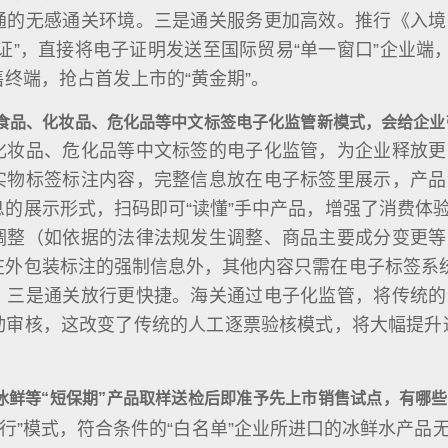
通的无感通关环境。三是通关服务更加高效。推行《入境
证”，直接将电子证明发送至国际贸易“单一窗口”企业端
终端，抢占首发上市的“黄金期”。
食品、化妆品、危化品等中文标签电子化监管新模式，会给企业
化妆品、危化品等中文标签的电子化监管，为企业释放更
实物标签标注内容，完整信息放在电子标签里展示，产品
息的展示形式，扫码即可“读懂”手中产品，增强了消费体
调整（如依据的法律法规发生调整、商品主要成分变更等
在外包装标注的强制信息外，其他内容只需在电子标签系统
。三是通关放行更快捷。海关通过电子化监管，将传统的
动审核，这改变了传统的人工逐票验核模式，将大幅提升
冰鲜等“短保期”产品取样送检后即准予先上市销售试点，有哪
行”模式，符合条件的“白名单”企业所进口的冰鲜水产