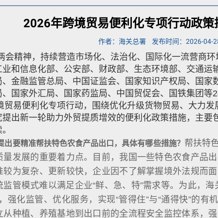
2026年跨境贸易便利化专项行动政
作者：海关总署
发布时间：2026-04-2
两会精神，持续营造市场化、法治化、国际化一流营商环
工业和信息化部、公安部、财政部、生态环境部、交通运
局、金融监管总局、中国证监会、国家知识产权局、国家
局、国家外汇局、国家药监局、中国贸促会、国铁集团等2
年跨境贸易便利化专项行动，围绕优化升级货物贸易、大力
究提出新一轮助力外贸提质增效的便利化政策措施，主要包
读。
帮扶特
提出要精准帮扶特色农食产品出口，具体有哪些措施？
质量发展的重要着力点。目前，我国一些特色农食产品出
准较为复杂、更新较快，企业因不了解掌握境外法规而面
统监管模式难以满足企业“鲜、急、特”需求等。为此，海
，强化监管、优化服务，实现“管得住”与“通得快”的有
立从种植、养殖基地到出口前的全流程安全监控体系，强