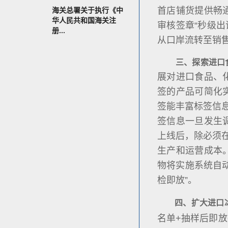
首店铺货提供畅
海关总署关于执行《中
华人民共和国海关注
审核签章“秒级出
册...
从口岸流转至销售
三、探索进口
展对进口食品、
签的产品可简化
签能丰富标签信
签信息一旦发生
上线后，除必须
生产和运营成本
物将实施系统自
检即放”。
四、扩大进口
名单+抽样后即放