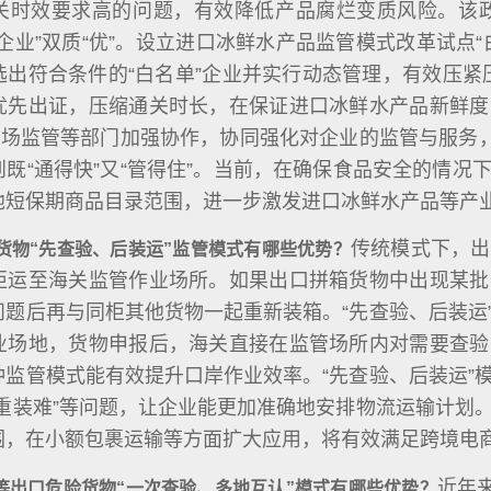
关时效要求高的问题，有效降低产品腐烂变质风险。该政
企业”双质“优”。设立进口冰鲜水产品监管模式改革试点
出符合条件的“白名单”企业并实行动态管理，有效压紧压
优先出证，压缩通关时长，在保证进口冰鲜水产品新鲜度
市场监管等部门加强协作，协同强化对企业的监管与服务
既“通得快”又“管得住”。当前，在确保食品安全的情
他短保期商品目录范围，进一步激发进口冰鲜水产品等产
传统模式下，出
货物“先查验、后装运”监管模式有哪些优势？
柜运至海关监管作业场所。如果出口拼箱货物中出现某批
问题后再与同柜其他货物一起重新装箱。“先查验、后装运
业场地，货物申报后，海关直接在监管场所内对需要查验
种监管模式能有效提升口岸作业效率。“先查验、后装运”
、重装难”等问题，让企业能更加准确地安排物流运输计划
围，在小额包裹运输等方面扩大应用，将有效满足跨境电
近年
等出口危险货物“一次查验、多地互认”模式有哪些优势？